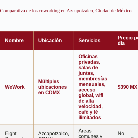
Comparativa de los coworking en Azcapotzalco, Ciudad de México
Precio p
Nombre
Ubicación
Servicios
día
Oficinas
privadas,
salas de
juntas,
membresías
Múltiples
mensuales,
WeWork
ubicaciones
$390 M
acceso
en CDMX
global, wifi
de alta
velocidad,
café y té
ilimitados
Áreas
Eight
Azcapotzalco,
No
comunes y