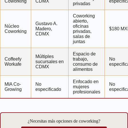
Coworking
CDMX
especifi
privadas
Coworking
abierto,
Gustavo A.
Núcleo
oficinas
Madero,
$180 M
Coworking
privadas,
CDMX
salas de
juntas
Espacio de
Múltiples
Coffeefy
trabajo,
No
sucursales en
Workafe
consumo de
especifi
CDMX
alimentos
Enfocado en
MIA Co-
No
No
mujeres
Growing
especificado
especifi
profesionales
¿Necesitas más opciones de coworking?