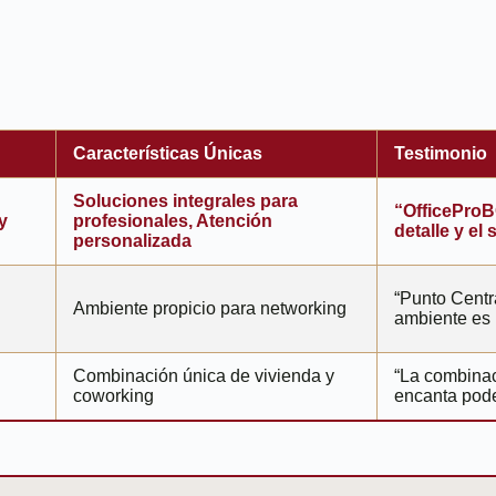
Características Únicas
Testimonio
Soluciones integrales para
“OfficeProB
y
profesionales, Atención
detalle y el
personalizada
“Punto Centr
Ambiente propicio para networking
ambiente es i
Combinación única de vivienda y
“La combinac
coworking
encanta pode