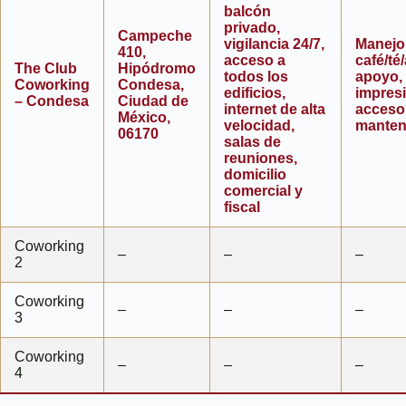
balcón
privado,
Campeche
vigilancia 24/7,
Manejo
410,
acceso a
café/té
The Club
Hipódromo
todos los
apoyo,
Coworking
Condesa,
edificios,
impres
– Condesa
Ciudad de
internet de alta
acceso 
México,
velocidad,
manten
06170
salas de
reuniones,
domicilio
comercial y
fiscal
Coworking
–
–
–
2
Coworking
–
–
–
3
Coworking
–
–
–
4